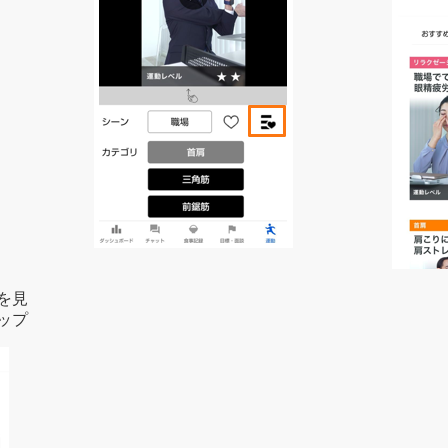
を見
ップ