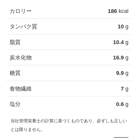
カロリー
186
kcal
タンパク質
10
g
脂質
10.4
g
炭水化物
16.9
g
糖質
9.9
g
食物繊維
7
g
塩分
0.6
g
当社管理栄養士の計算に基づくものであり、必ずしも正しい
とは限りません。