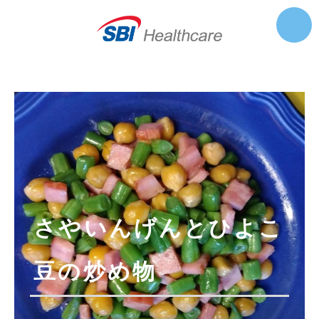
さやいんげんとひよこ
豆の炒め物