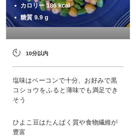
カロリー
186
kcal
糖質
9.9
g
10分以内
塩味はベーコンで十分、お好みで黒
コショウをふると薄味でも満足でき
そう
ひよこ豆はたんぱく質や食物繊維が
豊富