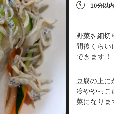
10分以
野菜を細切
間後くらい
できます！
豆腐の上に
冷ややっこ
菜になりま