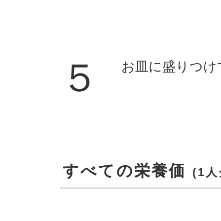
５
お皿に盛りつけ
すべての栄養価
(1人