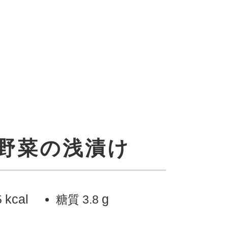
野菜の浅漬け
kcal
g
5
糖質
3.8