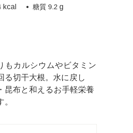
kcal
g
4
糖質
9.2
りもカルシウムやビタミン
回る切干大根。水に戻し
・昆布と和えるお手軽栄養
す。