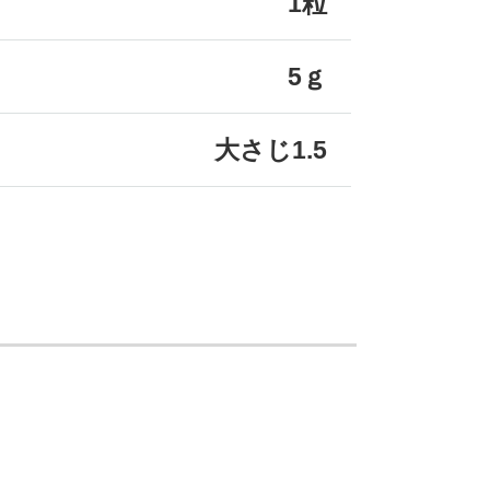
1粒
5ｇ
大さじ1.5