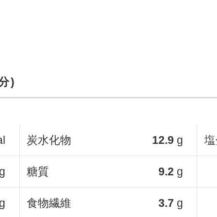
分)
al
炭水化物
12.9
g
塩
g
糖質
9.2
g
g
食物繊維
3.7
g