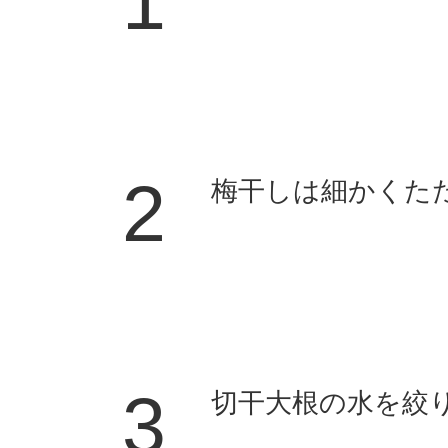
1
2
梅干しは細かくた
3
切干大根の水を絞