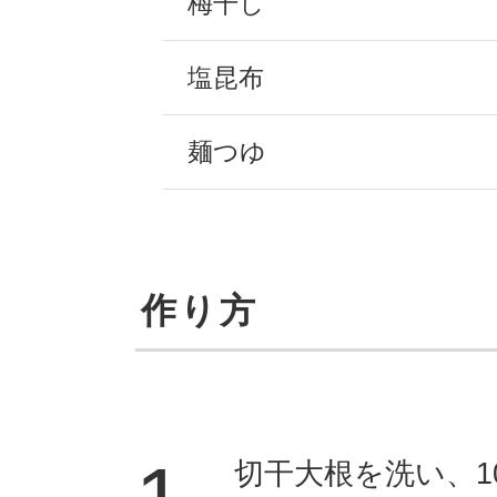
梅干し
塩昆布
麺つゆ
作り方
切干大根を洗い、1