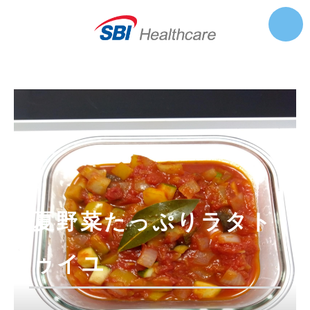
夏野菜たっぷりラタト
ゥイユ