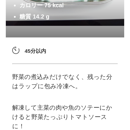
カロリー
75
kcal
糖質
14.2
g
45分以内
野菜の煮込みだけでなく、残った分
はラップに包み冷凍へ。
解凍して主菜の肉や魚のソテーにか
けると野菜たっぷりトマトソース
に！