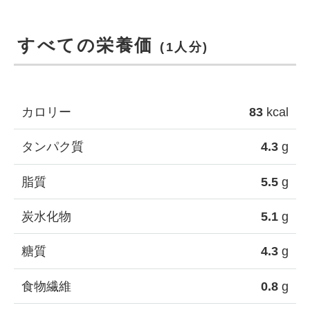
すべての栄養価
(1人分)
カロリー
83
kcal
タンパク質
4.3
g
脂質
5.5
g
炭水化物
5.1
g
糖質
4.3
g
食物繊維
0.8
g